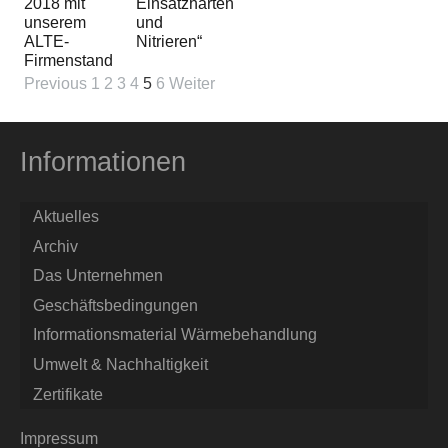
2018 mit
Einsatzhärten
unserem
und
ALTE-
Nitrieren“
Firmenstand
Previous
1
2
3
4
5
6
Weiter
Informationen
Aktuelles
Archiv
Das Unternehmen
Geschäftsbedingungen
Informationsmaterial Wärmebehandlung
Umwelt & Nachhaltigkeit
Zertifikate
Impressum