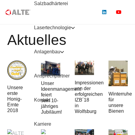
Salzbadhärterei
Lasertechnologie
Aktuelles
Anlagenbau
Ansprechpartner
Impressionen
Unser
Unsere
von der
Ideenmanagement
erste
Winterruhe
erfolgreichen
feiert
Honig-
für
Kontakt
IZB´18
sein 10-
Ernte
unsere
in
jähriges
2018
Bienen
Wolfsburg
Jubiläum!
Karriere