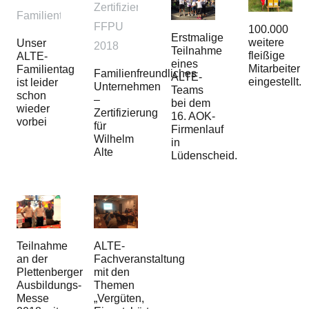
100.000
Erstmalige
weitere
Unser
Teilnahme
fleißige
ALTE-
eines
Mitarbeiter
Familientag
Familienfreundliches
ALTE-
eingestellt.
ist leider
Unternehmen
Teams
schon
–
bei dem
wieder
Zertifizierung
16. AOK-
vorbei
für
Firmenlauf
Wilhelm
in
Alte
Lüdenscheid.
Teilnahme
ALTE-
an der
Fachveranstaltung
Plettenberger
mit den
Ausbildungs-
Themen
Messe
„Vergüten,