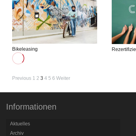
Bikeleasing
Rezertifizi
Previous
1
2
3
4
5
6
Weiter
Informationen
Aktuelles
Archiv