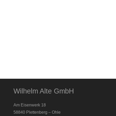
Wilhelm Alte GmbH
Am Eisenwerk 18
58840 Plettenberg – Ohle