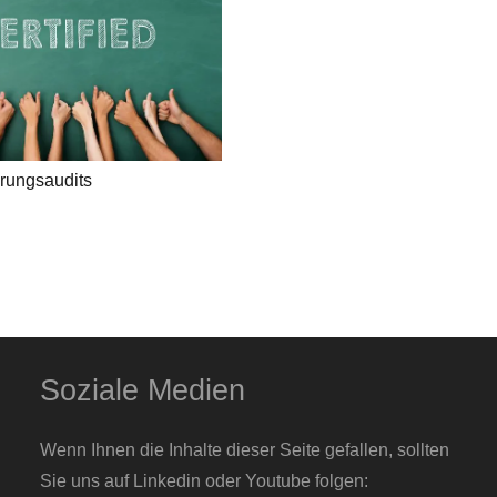
erungsaudits
Soziale Medien
Wenn Ihnen die Inhalte dieser Seite gefallen, sollten
Sie uns auf Linkedin oder Youtube folgen: